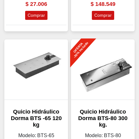
$
27.006
$
148.549
Comprar
Comprar
-30% Incluido
OFERTA
Quicio Hidráulico
Quicio Hidráulico
Dorma BTS -65 120
Dorma BTS-80 300
kg
kg.
Modelo: BTS-65
Modelo: BTS-80