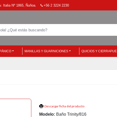
. Italia Nº 1865, Ñuñoa.
+56 2 3224 2230
PÁNICO
MANILLAS Y GUARNICIONES
QUICIOS Y CIERRAPU
Descargar ficha del producto
Modelo:
Baño Trinity/816