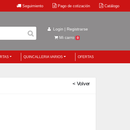
Seguimiento
Pago de cotización
Catálogo
Login | Registrarse
Mi carro
0
ERTAS
QUINCALLERIA VARIOS
OFERTAS
< Volver