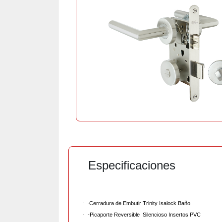
Especificaciones
·
Cerradura de Embutir Trinity Isalock Baño
-
·
-Picaporte Reversible Silencioso Insertos PVC