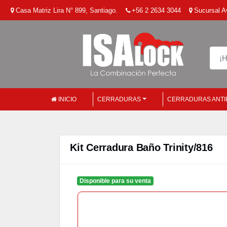
Casa Matriz Lira N° 899, Santiago.
+56 2 2634 3044
Sucursal Av
INICIO
CERRADURAS
CERRADURAS ANTI
Kit Cerradura Baño Trinity/816
Disponible para su venta