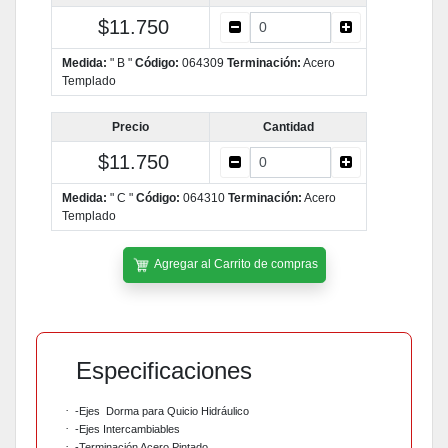
$11.750
Medida:
" B "
Código:
064309
Terminación:
Acero
Templado
Precio
Cantidad
$11.750
Medida:
" C "
Código:
064310
Terminación:
Acero
Templado
Agregar al Carrito de compras
Especificaciones
·
-Ejes
Dorma para Quicio Hidráulico
·
-Ejes Intercambiables
·
-Terminación Acero Pintado