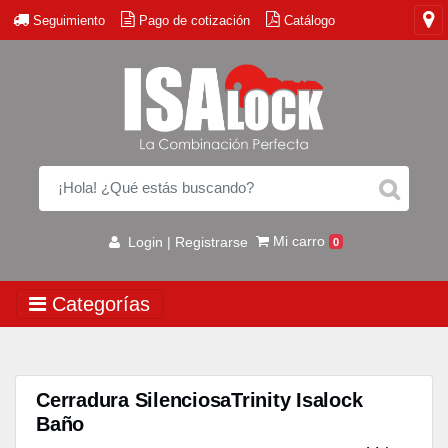
Seguimiento
Pago de cotización
Catálogo
Mi carro
Login | Registrarse
0
Categorías
Cerradura SilenciosaTrinity Isalock
Baño