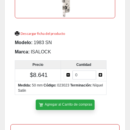
Descargar ficha del producto
Modelo:
1983 SN
Marca:
ISALOCK
Precio
Cantidad
$8.641
Medida:
50 mm
Código:
023023
Terminación:
Níquel
Satín
Agregar al Carrito de compras