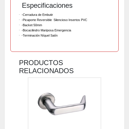
Especificaciones
·
-Cerradura de Embutir
·
-Picaporte Reversible Silencioso Insertos PVC
·
-Backet 50mm
·
-Bocacilindro Mariposa Emergencia
·
-Terminación Níquel Satín
PRODUCTOS
RELACIONADOS