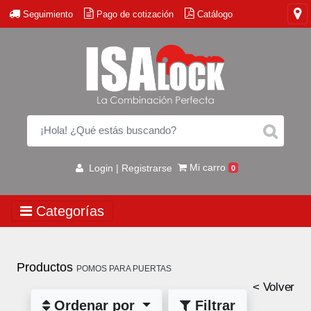
Seguimiento
Pago de cotización
Catálogo
Mi carro
Login | Registrarse
0
Categorías
Productos
POMOS PARA PUERTAS
< Volver
Ordenar por
Filtrar